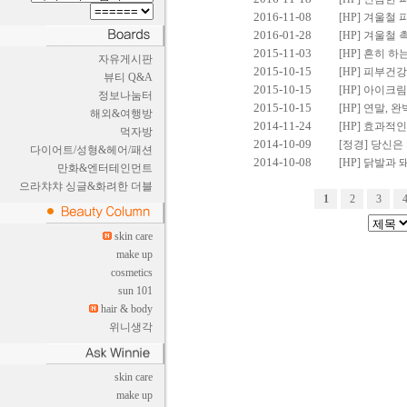
2016-11-08
[HP] 겨울철
2016-01-28
[HP] 겨울철
2015-11-03
[HP] 흔히 
자유게시판
2015-10-15
[HP] 피부
뷰티 Q&A
2015-10-15
[HP] 아이크
정보나눔터
2015-10-15
[HP] 연말,
해외&여행방
2014-11-24
[HP] 효과적
먹자방
2014-10-09
[정경] 당신은
다이어트/성형&헤어/패션
2014-10-08
[HP] 닭발과
만화&엔터테인먼트
으라챠챠 싱글&화려한 더블
1
2
3
skin care
make up
cosmetics
sun 101
hair & body
위니생각
skin care
make up